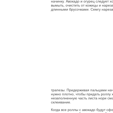
начинку. Авокадо и огурец следует 
вымыть, очистить от кожицы и нарез
длинными брусочками. Семгу нарез
трапезы. Придерживая пальцами начи
нужно плотно, чтобы придать роллу
незаполненную часть листа нори сма
склеивание.
Когда все роллы с авокадо будут с