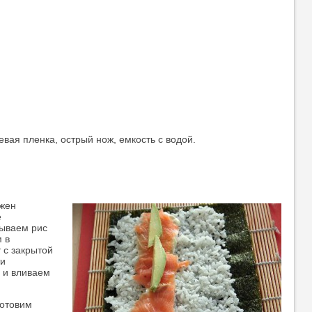
вая пленка, острый нож, емкость с водой.
лжен
е
мываем рис
 в
 с закрытой
ти
 и вливаем
готовим