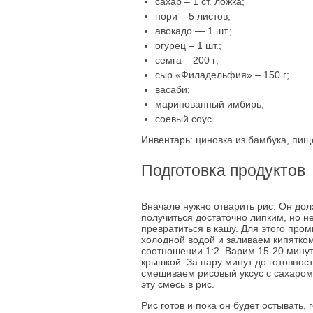
сахар – 1 ст. ложка;
нори – 5 листов;
авокадо — 1 шт.;
огурец – 1 шт.;
семга – 200 г;
сыр «Филадельфия» – 150 г;
васаби;
маринованный имбирь;
соевый соус.
Инвентарь: циновка из бамбука, пище
Подготовка продуктов
Вначале нужно отварить рис. Он до
получиться достаточно липким, но н
превратиться в кашу. Для этого про
холодной водой и заливаем кипятком
соотношении 1:2. Варим 15-20 минут
крышкой. За пару минут до готовнос
смешиваем рисовый уксус с сахаром
эту смесь в рис.
Рис готов и пока он будет остывать, 