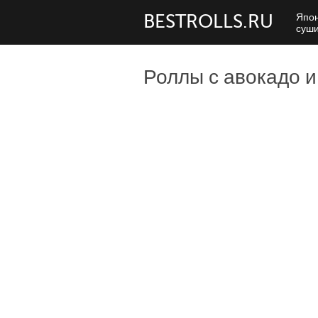
BESTROLLS.RU
Япон
суш
Роллы с авокадо и