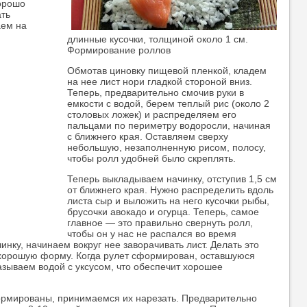
хорошо
ать
аем на
длинные кусочки, толщиной около 1 см.
Формирование роллов
Обмотав циновку пищевой пленкой, кладем
на нее лист нори гладкой стороной вниз.
Теперь, предварительно смочив руки в
емкости с водой, берем теплый рис (около 2
столовых ложек) и распределяем его
пальцами по периметру водоросли, начиная
с ближнего края. Оставляем сверху
небольшую, незаполненную рисом, полосу,
чтобы ролл удобней было скреплять.
Теперь выкладываем начинку, отступив 1,5 см
от ближнего края. Нужно распределить вдоль
листа сыр и выложить на него кусочки рыбы,
брусочки авокадо и огурца. Теперь, самое
главное — это правильно свернуть ролл,
чтобы он у нас не распался во время
нку, начинаем вокруг нее заворачивать лист. Делать это
 хорошую форму. Когда рулет сформирован, оставшуюся
зываем водой с уксусом, что обеспечит хорошее
формированы, принимаемся их нарезать. Предварительно