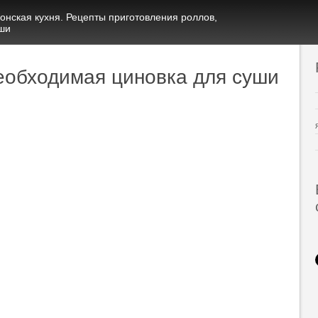
онская кухня. Рецепты приготовления роллов,
ши
еобходимая циновка для суши