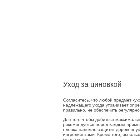
Уход за циновкой
Согласитесь, что любой предмет кух
надлежащего ухода утрачивает опред
правильно, не обеспечить регулярное
Для того чтобы добиться максималь
рекомендуется перед каждым приме
пленка надежно защитит деревянную
ингредиентами. Кроме того, использ
мытья макисы.