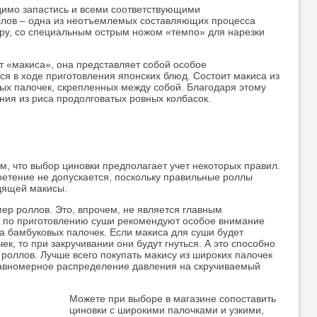
имо запастись и всеми соответствующими
ллов – одна из неотъемлемых составляющих процесса
еру, со специальным острым ножом «темпо» для нарезки
 «макиса», она представляет собой особое
ся в ходе приготовления японских блюд. Состоит макиса из
ых палочек, скрепленных между собой. Благодаря этому
ия из риса продолговатых ровных колбасок.
м, что выбор циновки предполагает учет некоторых правил.
ретение не допускается, поскольку правильные роллы
одящей макисы.
ер роллов. Это, впрочем, не является главным
 по приготовлению суши рекомендуют особое внимание
на бамбуковых палочек. Если макиса для суши будет
ек, то при закручивании они будут гнуться. А это способно
роллов. Лучше всего покупать макису из широких палочек
равномерное распределение давления на скручиваемый
Можете при выборе в магазине сопоставить
циновки с широкими палочками и узкими,