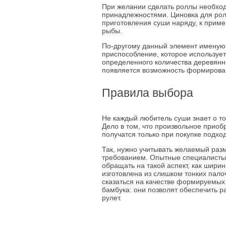
При желании сделать роллы необход
принадлежностями. Циновка для ро
приготовления суши наряду, к прим
рыбы.
По-другому данный элемент именуют
приспособление, которое использует
определенного количества деревянн
появляется возможность формирован
Правила выбора
Не каждый любитель суши знает о то
Дело в том, что произвольное приоб
получатся только при покупке подх
Так, нужно учитывать желаемый разм
требованием. Опытные специалисты
обращать на такой аспект, как шири
изготовлена из слишком тонких палоч
сказаться на качестве формируемых 
бамбука: они позволят обеспечить 
рулет.