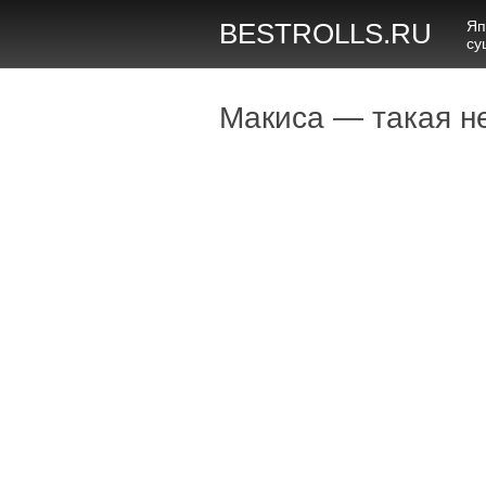
Яп
BESTROLLS.RU
су
Макиса — такая н